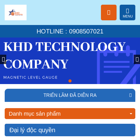
MENU
HOTLINE : 0908507021
TRIỂN LÃM ĐÃ DIỄN RA
Danh mục sản phẩm
Đại lý độc quyền