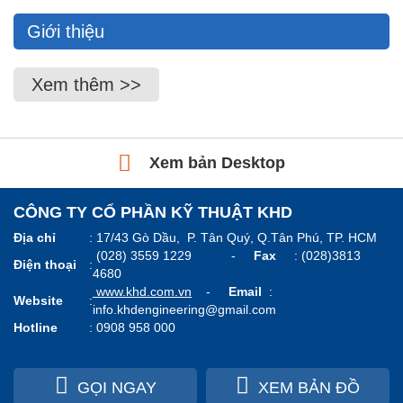
Giới thiệu
Xem thêm >>
Xem bản Desktop
CÔNG TY CỔ PHẦN KỸ THUẬT KHD
Địa chỉ
:
17/43 Gò Dầu, P. Tân Quý, Q.Tân Phú, TP. HCM
(028) 3559 1229 -
Fax
: (028)3813
Điện thoại
:
4680
www.k
hd.com.vn
-
Email
:
Website
:
info.khdengineering@gmail.com
Hotline
:
0908 958 000
GỌI NGAY
XEM BẢN ĐỒ