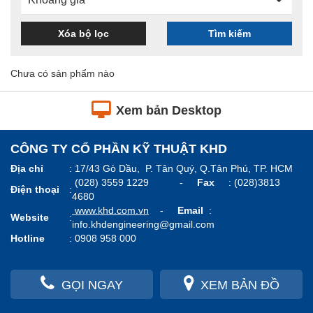
Xóa bộ lọc
Tìm kiếm
Chưa có sản phẩm nào
Xem bản Desktop
CÔNG TY CỔ PHẦN KỸ THUẬT KHD
Địa chỉ
:
17/43 Gò Dầu, P. Tân Quý, Q.Tân Phú, TP. HCM
(028) 3559 1229 -
Fax
: (028)3813
Điện thoại
:
4680
www.k
hd.com.vn
-
Email
:
Website
:
info.khdengineering@gmail.com
Hotline
:
0908 958 000
GỌI NGAY
XEM BẢN ĐỒ