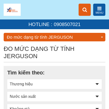
MENU
HOTLINE : 0908507021
Đo mức dạng từ tính JERGUSON
ĐO MỨC DẠNG TỪ TÍNH
JERGUSON
Tìm kiếm theo:
Thương hiệu
Nước sản xuất
Khoảng giá